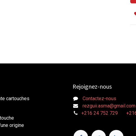
Rejoignez-nous
nte cartouches
Contactez-nous
rezguii.asma@gmail.com
+216 24 752 729
+216
rtouche
une origine