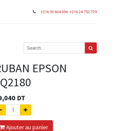
+216
53 664 336
+216 24 752 729
RUBAN EPSON
LQ2180
9,040
DT
Ajouter au panier