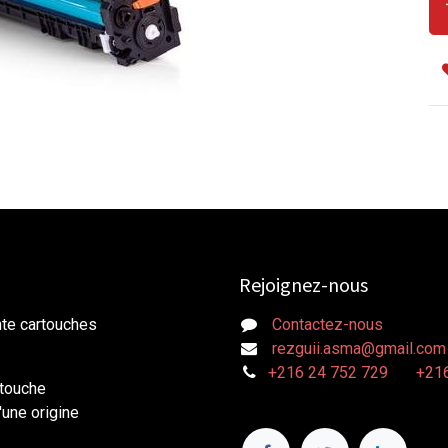
Rejoignez-nous
nte cartouches
Contactez-nous
rezguii.asma@gmail.com
+216 24 752 729
+216
rtouche
une origine