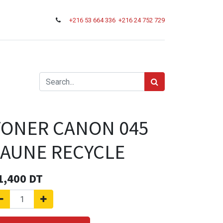
+216
53 664 336
+216 24 752 729
TONER CANON 045
JAUNE RECYCLE
1,400
DT