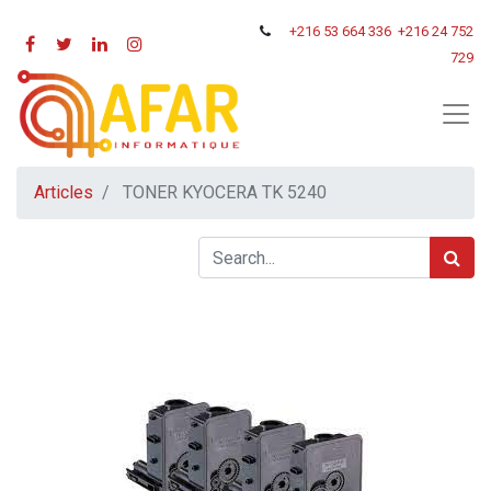
+216
53 664 336
+216 24 752
729
Articles
TONER KYOCERA TK 5240