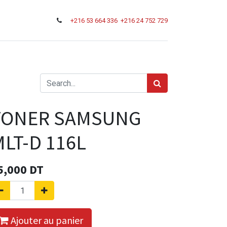
+216
53 664 336
+216 24 752 729
TONER SAMSUNG
LT-D 116L
5,000
DT
Ajouter au panier