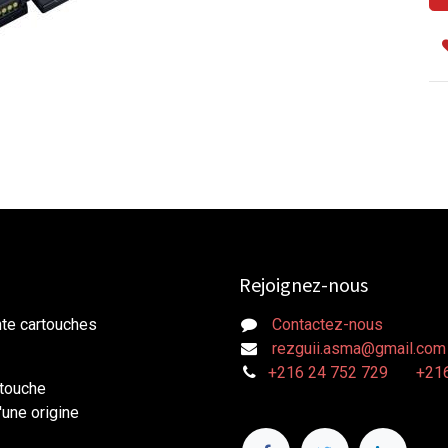
Rejoignez-nous
nte cartouches
Contactez-nous
rezguii.asma@gmail.com
+216 24 752 729
+216
rtouche
une origine